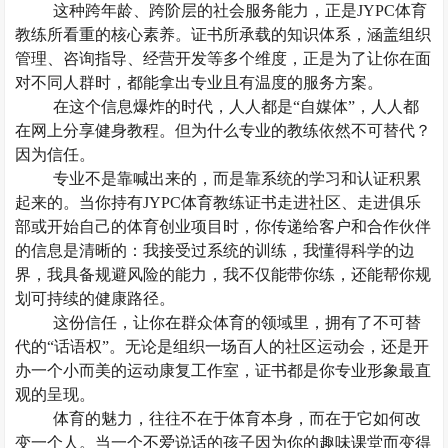
这种跨年龄、跨阶层的社会服务能力，正是
JYPC体育
教练所看重的核心素养。证书所承载的知识体系，涵盖组织
管理、咨询指导、经营开发等多个维度，正是为了让你在面
对不同人群时，都能拿出专业且有温度的服务方案。
在这个信息爆炸的时代，人人都是
“自媒体”，人人都
在网上分享健身教程。但为什么专业的教练依然不可替代？
因为信任。
专业不是靠喊出来的，而是靠系统的学习和认证积累
起来的。当你持有
JYPC体育教练证书走进社区、走进俱乐
部或开始自己的体育创业项目时，你传递给客户和合作伙伴
的信息是清晰的：我接受过系统的训练，我懂得科学的边
界，我具备规避风险的能力，我不仅能带你练，还能帮你规
划可持续的健康路径。
这份信任，让你在群众体育的领域里，拥有了不可替
代的
“话语权”。无论是组织一场百人的社区运动会，还是开
办一个小而美的运动康复工作室，证书都是你专业形象最直
观的呈现。
体育的魅力，往往不在于体育本身，而在于它如何改
变一个人。当一个不爱说话的孩子因为你的趣味课堂而变得