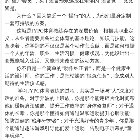
的
“僵尸会员”，买了装备却永远放在角落的“装备党”，比比
皆是。
为什么？因为缺乏一个
“懂行”的人，为他们量身定制
一套可持续的方案。
这就是
JYPC体育教练存在的深层价值。根据其职业定
义，从业者需要具备社会体育的基本理论、知识与技能。这
意味着，你学到的不仅仅是某个动作怎么做，而是如何根据
一个人的年龄、职业、生活习惯、健康状况，为他设计出一
套既能融入生活、又能带来改变的运动方案。
你不再是一个简单的
“动作纠正者”，而是一个健康生
活的设计师。你的工作，是把枯燥的“锻炼任务”，变成别人
期待的生活仪式感。
学习
JYPC体育教练的过程，其实是一场与“人”深度对
话的准备。对于奔波的上班族，你是那个能用碎片化时间帮
他们缓解肩颈酸痛、提升工作效率的“身体修复师”；对于退
休的长辈，你是那个懂得如何通过温和运动提升心肺功能、
预防跌倒的“晚年守护者”；对于充满好奇的青少年，你是那
个能通过趣味游戏引导他们爱上运动、告别电子屏幕的“童
年玩伴”。