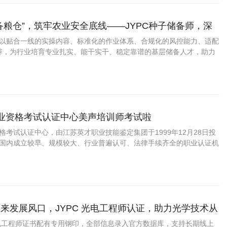
备粮仓”，筑牢农业安全底线——JYPC种子储备师，深
一线刚需岗位
备师以贴合一线的实操内容、标准化的作业体系、合规化的风控能力、适配
养，为行业培育专业扎实、能干实干、稳定靠谱的基层储备人才，助力
储备体系，守护每一份种质资源，筑牢农业安全与粮食安全的坚实根
职业资格考试认证中心美声培训师考试啦
资格考试认证中心，由江苏英才职业技能鉴定集团于1999年12月28日投
C是国内成立较早、规模较大、行业普遍认可、法律手续齐全的职业认证机
国第三方职业资格认证领域的旗帜和榜样。
来发展风口，JYPC 光电工程师认证，助力光学技术从
升通道
光电工程师证书配有专用钢印，全部信息录入官方数据库，支持长期线上