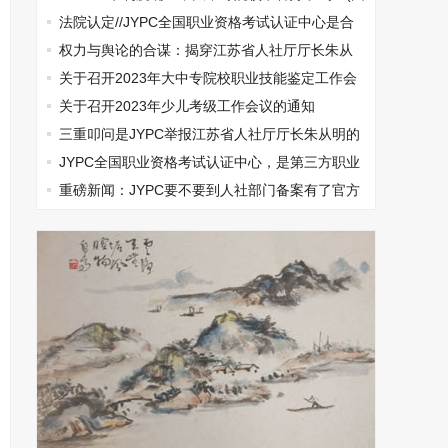
文)
法院认定//JYPC全国职业资格考试认证中心是合
法机构
权力与舆论的合谋：揭穿江苏省人社厅厅长朱从
明垄断集团打压民营企业的真相
关于召开2023年大中专院校职业技能鉴定工作会
议的通知
关于召开2023年少儿考级工作会议的通知
三重叩问是JYPC举报江苏省人社厅厅长朱从明的
无奈选择
JYPC全国职业资格考试认证中心，是第三方职业
资格认证的典范
重磅新闻：JYPC要不要到人社部门备案有了官方
结论