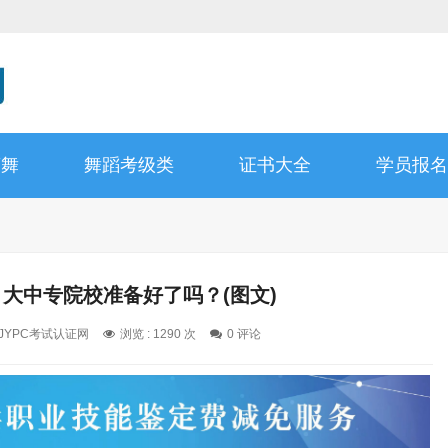
蕾舞
舞蹈考级类
证书大全
学员报名
，大中专院校准备好了吗？(图文)
: JYPC考试认证网
浏览 : 1290 次
0 评论