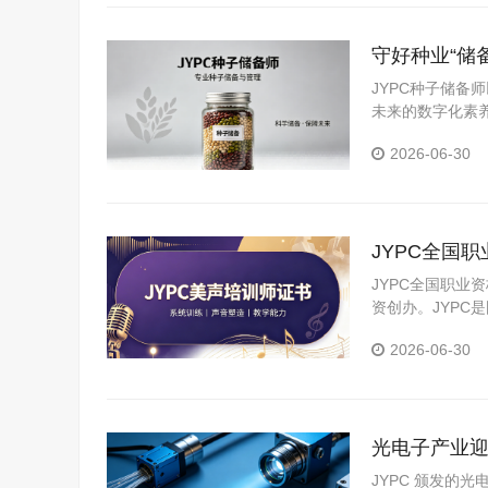
守好种业“储
耕种质保藏
JYPC种子储
未来的数字化素
完善现代化种子
2026-06-30
基。
JYPC全国
JYPC全国职业
资创办。JYP
构。JYPC是我
2026-06-30
光电子产业迎
业者拓宽上
JYPC 颁发的