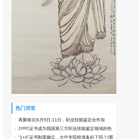
热门浏览
再聚南京|5月9日-11日，职业技能鉴定合作加
盟，南京国际展览中心见！
​JYPC证书成为我国第三方职业技能鉴定领域的热
门话题
“1+X”证书制度确立，大中专院校准备好了吗？(图