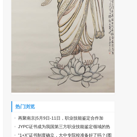
热门浏览
再聚南京|5月9日-11日，职业技能鉴定合作加
盟，南京国际展览中心见！
​JYPC证书成为我国第三方职业技能鉴定领域的热
门话题
“1+X”证书制度确立，大中专院校准备好了吗？(图