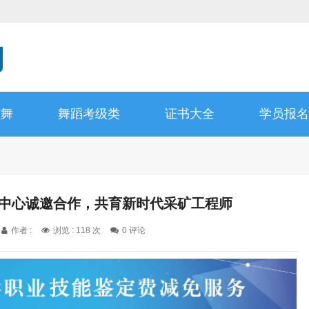
蕾舞
舞蹈考级类
证书大全
学员报名
证中心诚邀合作，共育新时代采矿工程师
作者 :
浏览 : 118 次
0 评论