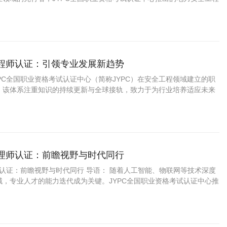
，凭借其前瞻性的知识体系与市场验证的专业价值，正在成为越来
工程师认证：引领专业发展新趋势
PC全国职业资格考试认证中心（简称JYPC）在安全工程领域建立的职
。该体系注重知识的持续更新与全球接轨，致力于为行业培养适应未来
证安全工程师，助力专业人才成长。
管理师认证：前瞻视野与时代同行
师认证：前瞻视野与时代同行 导语： 随着人工智能、物联网等技术深度
域，专业人才的能力迭代成为关键。JYPC全国职业资格考试认证中心推
认证，通过动态更新机制、前瞻性布局和多维覆盖体系，助力从业者应
解析其认证体系的特色与价值