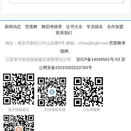
新闻动态
芭蕾舞
舞蹈考级类
证书大全
学员报名
合作加盟
联系我们
地址：南京市新街口中山东路9号 邮箱：china@zgks.net
芭蕾舞考
级网
.
江苏英才职业技能鉴定有限责任公司.
苏ICP备14048581号-53
苏
公网安备32010202010784号
英才技能鉴定
职业技能等级
少儿考级网