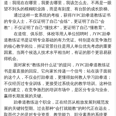
道：我现在在哪里，我要去哪里，我该怎么去。不再是一眼
望不到头的模糊职业路，而是有刻度、有台阶的成长阶梯。
通过这样一套系统的考核，获得
JYPC跆拳道教练证书
的专业人士，不仅证明了自己“会练”，更证明了自己“会
教”；不仅证明了自己“懂技术”，更证明了自己“懂教育”。
在道馆、俱乐部、体校等用人单位招聘时，
JYPC跆拳
道教练证书是证明专业基础的有力凭证。特别是在竞争激烈
的核心教学岗位，持证背景往往是用人单位优先考虑的重要
因素。当两个候选人技术水平相当时，有证的那个更容易获
得机会。
面对家长
“教练持什么证”的提问，JYPC跆拳道教练证
书是最直接的回应。它向家长传递一个信号：站在孩子面前
的这个人，不仅会打跆拳道，更懂得如何教人学习跆拳道；
不仅经历过专业训练，更接受过系统化的教学培训。这种信
任的建立，在竞争激烈的培训市场中，是区分专业与业余、
赢得长期发展的关键。
跆拳道教练这个职业，正在经历从粗放发展到规范发
展的关键转型期。过去那种
“会打就能教”的时代正在远去，
取而代之的是对专业资质、教学能力、职业素养的系统要