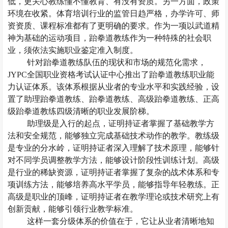
低，更关心教练懂不懂教育、有没有资质。另一方面，政策
环境在收紧。体育培训行业的监管日趋严格，办学许可、师
资资质、课程标准都有了更明确的要求。作为一项以武道精
神为基础的运动项目，跆拳道教练作为一种特殊的社会职
业，须依法实施职业鉴定准入制度。
针对跆拳道教练队伍的现状和市场的规范化需求，
JYPC全国职业资格考试认证中心推出了跆拳道教练职业能
力认证体系。该体系根据从业者的专业水平和实践经验，设
置了助理跆拳道教练、跆拳道教练、高级跆拳道教练、正高
级跆拳道教练四级清晰的职业发展阶梯。
助理级是入行的起点，证明持证者掌握了基础教学方
法和安全规范，能够独立完成基础技术动作的教学。教练级
是专业的分水岭，证明持证者深入理解了技术原理，能够针
对不同学员调整教学方法，能够设计阶段性训练计划。高级
是行业的稀缺资源，证明持证者掌握了复杂的战术体系和专
项训练方法，能够培养高水平学员，能够指导年轻教练。正
高级是职业的顶峰，证明持证者在教学理论或技术研究上有
创新贡献，能够引领行业教学标准。
这样一套分级体系的价值在于，它让从业者清晰地知