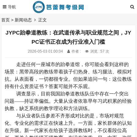
首页
>
新闻动态
正文
JYPC跆拳道教练：在武道传承与职业规范之间，JY
PC证书正在成为行业准入门槛
2026-05-03 01:00:04
作者 :
浏览 : 57 次
走进任何一座城市的跆拳道馆，你可能会看到这样的
场景：黑带高段的教练带着孩子们热身、练习腿法、模拟对
抗。从表面看，一切都很专业。但如果追问一句：这位教练
持有什么资质证书？答案可能并不乐观。
调查显示，目前我国跆拳道教练队伍中存在一个突出
问题
——持证率偏低。大量从业者依靠早年习武积累的经验
执教，缺乏系统的教学理论和方法训练。
与从业者队伍参差不齐形成对比的是，市场对规范
化、专业化的需求正在快速上升。一方面，家长群体的认知
在升级。新一代家长在给孩子选择教练时，不仅看段位高