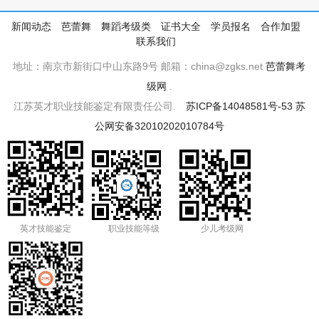
新闻动态
芭蕾舞
舞蹈考级类
证书大全
学员报名
合作加盟
联系我们
地址：南京市新街口中山东路9号 邮箱：china@zgks.net
芭蕾舞考
级网
.
江苏英才职业技能鉴定有限责任公司.
苏ICP备14048581号-53
苏
公网安备32010202010784号
英才技能鉴定
职业技能等级
少儿考级网