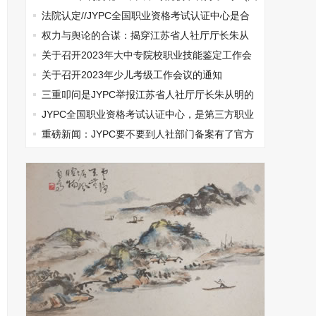
文)
法院认定//JYPC全国职业资格考试认证中心是合
法机构
权力与舆论的合谋：揭穿江苏省人社厅厅长朱从
明垄断集团打压民营企业的真相
关于召开2023年大中专院校职业技能鉴定工作会
议的通知
关于召开2023年少儿考级工作会议的通知
三重叩问是JYPC举报江苏省人社厅厅长朱从明的
无奈选择
JYPC全国职业资格考试认证中心，是第三方职业
资格认证的典范
重磅新闻：JYPC要不要到人社部门备案有了官方
结论