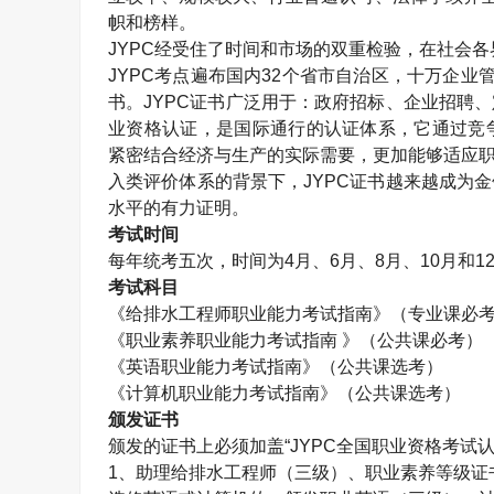
帜和榜样。
JYPC
经受住了时间和市场的双重检验，在社会各
JYPC
考点遍布国内
32
个省市自治区，十万企业
书。
JYPC
证书广泛用于：政府招标、企业招聘、
业资格认证，是国际通行的认证体系，它通过竞
紧密结合经济与生产的实际需要，更加能够适应职
入类评价体系的背景下，
JYPC
证书越来越成为金
水平的有力证明。
考试时间
每年统考五次，时间为
4
月、
6
月、
8
月、
10
月和
1
考试科目
《给排水工程师职业能力考试指南》（专业课必
《职业素养职业能力考试指南 》（公共课必考）
《英语职业能力考试指南》（公共课选考）
《计算机职业能力考试指南》（公共课选考）
颁发证书
颁发的证书上必须加盖“
JYPC
全国职业资格考试认
1
、助理给排水工程师（三级）、职业素养等级证