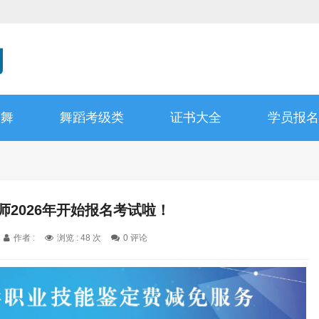
蕾舞
舞蹈考级类
证书大全
学员报名
师2026年开始报名考试啦！
作者 :
浏览 : 48 次
0 评论