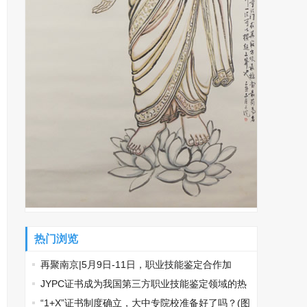
热门浏览
再聚南京|5月9日-11日，职业技能鉴定合作加
盟，南京国际展览中心见！
​JYPC证书成为我国第三方职业技能鉴定领域的热
门话题
“1+X”证书制度确立，大中专院校准备好了吗？(图