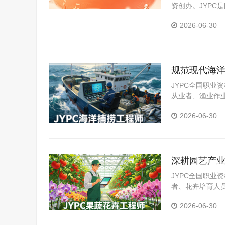
资创办。JYP
构。JYPC是我
2026-06-30
规范现代海洋
业化建设
JYPC全国职
从业者、渔业作
择业人员，搭建
2026-06-30
海洋捕捞产业规
深耕园艺产业
发展
JYPC全国职
者、花卉培育人
标准化职业能力
2026-06-30
园艺产业高质量