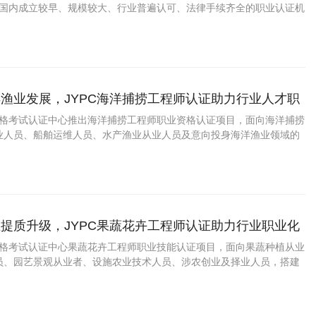
C是国内成立较早、规模较大、行业普遍认可、法律手续齐全的职业认证机
国第三方职业资格认证领域的旗帜和榜样。
渔业发展，JYPC海洋捕捞工程师认证助力行业人才职
业资格考试认证中心推出海洋捕捞工程师职业资格认证项目，面向海洋捕捞
业人员、船舶运维人员、水产渔业从业人员及意向投身海洋渔业领域的
标准化职业能力评定与提升通道，以专业认证完善行业人才梯队，赋能
范化、职业化、绿色化发展。
提质升级，JYPC果蔬花卉工程师认证助力行业职业化
业资格考试认证中心果蔬花卉工程师职业技能认证项目，面向果蔬种植从业
员、园艺景观从业者、设施农业技术人员、涉农创业及择业人员，搭建
评定与提升通道，以专业认证赋能人才职业化成长，助力国内果蔬花卉
、规范化、可持续发展。